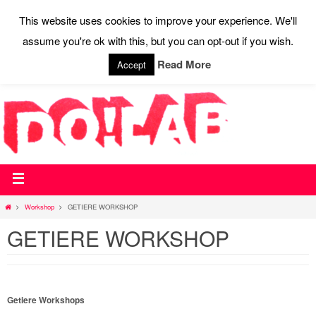
This website uses cookies to improve your experience. We'll
assume you're ok with this, but you can opt-out if you wish.
STARTSEITE
WEBSHOP
WIR SAGEN DO!
AKTUELLES
AUSSTATTUNG
CONTACT
PRESSE
Read More
Accept
Workshop
GETIERE WORKSHOP
GETIERE WORKSHOP
Getiere Workshops