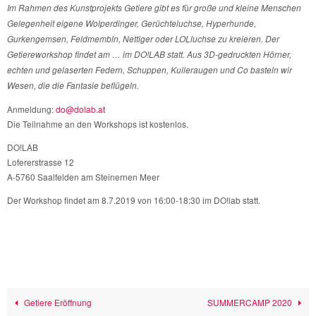
ü
Im Rahmen des Kunstprojekts Getiere gibt es f
r große und kleine Menschen
Gelegenheit eigene Wolperdinger, Gerüchteluchse, Hyperhunde,
Gurkengemsen, Feldmembln, Nettiger oder LOLluchse zu kreieren. Der
Getiereworkshop findet am … im DO!LAB statt. Aus 3D-gedruckten Hörner,
echten und gelaserten Federn, Schuppen, Kulleraugen und Co basteln wir
Wesen, die die Fantasie beflügeln.
Anmeldung:
do@dolab.at
Die Teilnahme an den Workshops ist kostenlos.
DO!LAB
Lofererstrasse 12
A-5760 Saalfelden am Steinernen Meer
Der Workshop findet am 8.7.2019 von 16:00-18:30 im DO!lab statt.
Getiere Eröffnung
SUMMERCAMP 2020