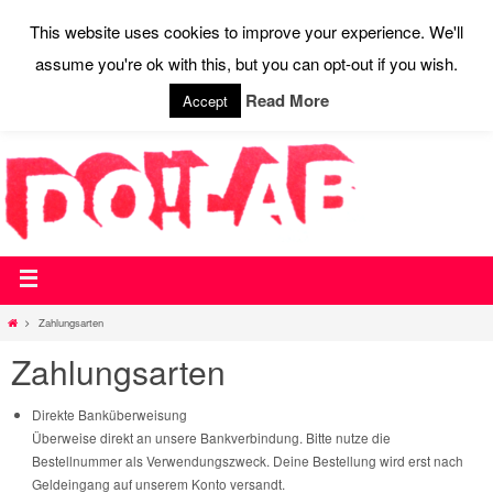
This website uses cookies to improve your experience. We'll
assume you're ok with this, but you can opt-out if you wish.
STARTSEITE
WEBSHOP
WIR SAGEN DO!
AKTUELLES
AUSSTATTUNG
CONTACT
PRESSE
Read More
Accept
Zahlungsarten
Zahlungsarten
Direkte Banküberweisung
Überweise direkt an unsere Bankverbindung. Bitte nutze die
Bestellnummer als Verwendungszweck. Deine Bestellung wird erst nach
Geldeingang auf unserem Konto versandt.