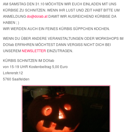
AM SAMSTAG DEN 31.10 MÖCHTEN WIR EUCH EINLADEN MIT UNS
KÜRBISE ZU SCHNITZEN. WENN IHR LUST UND ZEIT HABT BITTE UM
ANMELDUNG
do@dolab.at
DAMIT WIR AUSREICHEND KÜRBISE DA
HABEN ; )
WIR WERDEN AUCH EIN FEINES KÜRBIS SÜPPCHEN KOCHEN.
WENN DU ÜBER ANDERE VERANSTALTUNGEN ODER WORKSHOPS IM
DO!lab ERFAHREN MÖCHTEST DANN VERGISS NICHT DICH BEI
UNSEREM
NEWSLETTER
EINZUTRAGEN.
KÜRBIS SCHNITZEN IM DO!lab
von 15-19 UHR Kostenbeitrag 5,00 Euro
Lofererstr.12
5760 Saalfelden