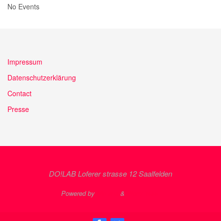
No Events
Impressum
Datenschutzerklärung
Contact
Presse
DO!LAB Loferer strasse 12 Saalfelden
Powered by
Nirvana
&
WordPress.