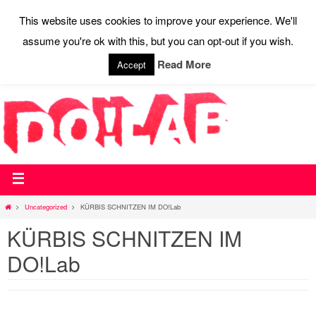
This website uses cookies to improve your experience. We'll
assume you're ok with this, but you can opt-out if you wish.
STARTSEITE
WEBSHOP
WIR SAGEN DO!
AKTUELLES
AUSSTATTUNG
CONTACT
PRESSE
Read More
Accept
Uncategorized
KÜRBIS SCHNITZEN IM DO!Lab
KÜRBIS SCHNITZEN IM
DO!Lab