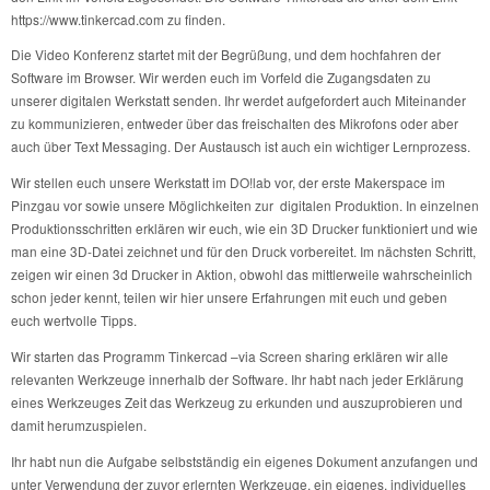
https://www.tinkercad.com zu finden.
Die Video Konferenz startet mit der Begrüßung, und dem hochfahren der
Software im Browser. Wir werden euch im Vorfeld die Zugangsdaten zu
unserer digitalen Werkstatt senden. Ihr werdet aufgefordert auch Miteinander
zu kommunizieren, entweder über das freischalten des Mikrofons oder aber
auch über Text Messaging. Der Austausch ist auch ein wichtiger Lernprozess.
Wir stellen euch unsere Werkstatt im DO!lab vor, der erste Makerspace im
Pinzgau vor sowie unsere Möglichkeiten zur digitalen Produktion. In einzelnen
Produktionsschritten erklären wir euch, wie ein 3D Drucker funktioniert und wie
man eine 3D-Datei zeichnet und für den Druck vorbereitet. Im nächsten Schritt,
zeigen wir einen 3d Drucker in Aktion, obwohl das mittlerweile wahrscheinlich
schon jeder kennt, teilen wir hier unsere Erfahrungen mit euch und geben
euch wertvolle Tipps.
Wir starten das Programm Tinkercad –via Screen sharing erklären wir alle
relevanten Werkzeuge innerhalb der Software. Ihr habt nach jeder Erklärung
eines Werkzeuges Zeit das Werkzeug zu erkunden und auszuprobieren und
damit herumzuspielen.
Ihr habt nun die Aufgabe selbstständig ein eigenes Dokument anzufangen und
unter Verwendung der zuvor erlernten Werkzeuge, ein eigenes, individuelles