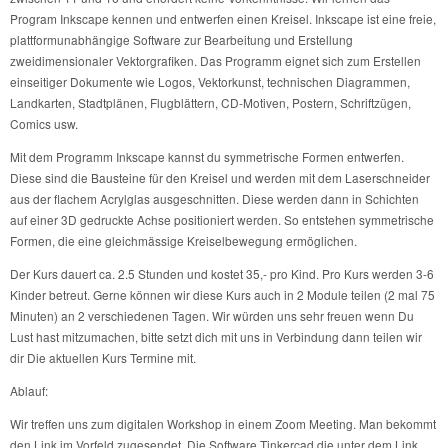
Program Inkscape kennen und entwerfen einen Kreisel. Inkscape ist eine freie,
plattformunabhängige Software zur Bearbeitung und Erstellung
zweidimensionaler Vektorgrafiken. Das Programm eignet sich zum Erstellen
einseitiger Dokumente wie Logos, Vektorkunst, technischen Diagrammen,
Landkarten, Stadtplänen, Flugblättern, CD-Motiven, Postern, Schriftzügen,
Comics usw.
Mit dem Programm Inkscape kannst du symmetrische Formen entwerfen.
Diese sind die Bausteine für den Kreisel und werden mit dem Laserschneider
aus der flachem Acrylglas ausgeschnitten. Diese werden dann in Schichten
auf einer 3D gedruckte Achse positioniert werden. So entstehen symmetrische
Formen, die eine gleichmässige Kreiselbewegung ermöglichen.
Der Kurs dauert ca. 2.5 Stunden und kostet 35,- pro Kind. Pro Kurs werden 3-6
Kinder betreut. Gerne können wir diese Kurs auch in 2 Module teilen (2 mal 75
Minuten) an 2 verschiedenen Tagen. Wir würden uns sehr freuen wenn Du
Lust hast mitzumachen, bitte setzt dich mit uns in Verbindung dann teilen wir
dir Die aktuellen Kurs Termine mit.
Ablauf:
Wir treffen uns zum digitalen Workshop in einem Zoom Meeting. Man bekommt
den Link im Vorfeld zugesendet. Die Software Tinkercad die unter dem Link