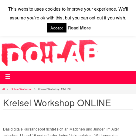
This website uses cookies to improve your experience. We'll
assume you're ok with this, but you can opt-out if you wish.
STARTSEITE
WEBSHOP
WIR SAGEN DO!
AKTUELLES
AUSSTATTUNG
CONTACT
PRESSE
Read More
Accept
Online Workshop
Kreisel Workshop ONLINE
Kreisel Workshop ONLINE
Das digitale Kursangebot richtet sich an Mädchen und Jungen im Alter
zwischen 11 und 16 und erfordert keine Vorkenntnisse. Wir lernen das